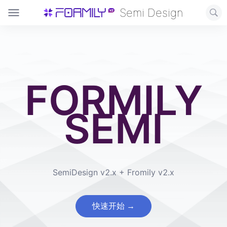
Semi Design
FORMILY
SEMI
SemiDesign v2.x + Fromily v2.x
快速开始 →